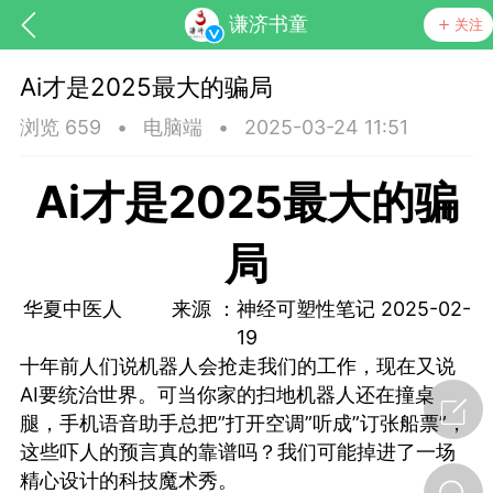
谦济书童
关注
Ai才是2025最大的骗局
浏览 659
•
电脑端
•
2025-03-24 11:51
Ai才是2025最大的骗
局
药，华夏中医人：家门口的中医人！
华夏中医人 来源 ：神经可塑性笔记 2025-02-
19
节气气象
问答
十年前人们说机器人会抢走我们的工作，现在又说
AI要统治世界。可当你家的扫地机器人还在撞桌
腿，手机语音助手总把”打开空调”听成”订张船票”，
这些吓人的预言真的靠谱吗？我们可能掉进了一场
精心设计的科技魔术秀。