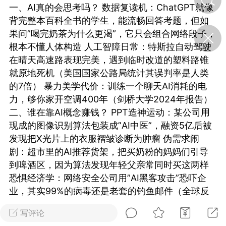
一、AI真的会思考吗？ 数据复读机：ChatGPT就像
背完整本百科全书的学生，能流畅回答考题，但如
济·特急预警】关
果问”喝完奶茶为什么更渴”，它只会组合网络段子，
年春节返乡期间“闪
根本不懂人体构造 人工智障日常：特斯拉自动驾驶
的紧急提示
在晴天高速路表现完美，遇到临时改道的塑料路锥
科学
0
就原地死机（美国国家公路局统计其误判率是人类
如何购买【理肺清瘟膏】
【养正护络膏】？
的7倍） 暴力美学代价：训练一个聊天AI消耗的电
力，够你家开空调400年（剑桥大学2024年报告）
小海（HAi）
2
二、谁在靠AI概念赚钱？ PPT造神运动：某公司用
现成的图像识别算法包装成”AI中医”，融资5亿后被
发现把X光片上的衣服褶皱诊断为肿瘤 伪需求闹
地容平，顺时收
剧：超市里的AI推荐货架，把买奶粉的妈妈们引导
四时精气
到啤酒区，因为算法发现年轻父亲常同时买这两样
恐惧经济学：网络安全公司用”AI黑客攻击”恐吓企
书童
0
业，其实99%的病毒还是老套的钓鱼邮件（全球反
谷气行、营卫通：内经视角
下的脾胃调养要义
病毒联盟数据）
写评论
三、我们付出的隐藏代价 电表倒转：全球AI系统每
谦济书童
0