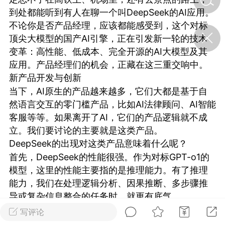
到处都能听到有人在聊一个叫DeepSeek的AI应用。
不论你是否产品经理，应该都能感受到，这个对标
济·特急预警】关
顶尖大模型的国产AI引擎，正在引发新一轮的技术
年春节返乡期间“闪
变革：高性能、低成本、完全开源的AI大模型及其
的紧急提示
科学
0
应用。产品经理们的机会，正藏在这三重交响中。
如何购买【理肺清瘟膏】
新产品开发与创新
【养正护络膏】？
当下，AI原生的产品越来越多，它们大都是基于自
然语言交互的零门槛产品，比如AI法律顾问、AI智能
小海（HAi）
2
客服等等。如果离开了AI，它们的产品逻辑就不成
立。我们要讨论的主要就是这类产品。
DeepSeek的出现对这类产品意味着什么呢？
地容平，顺时收
首先，DeepSeek的性能很强。作为对标GPT-o1的
四时精气
模型，这里的性能主要指的是推理能力。有了推理
书童
0
能力，我们在处理逻辑分析、因果推断、多步骤推
谷气行、营卫通：内经视角
导或复杂信息整合的任务时，就更有底气。
下的脾胃调养要义
比如临床诊断辅助，过去，当我们面对患者主诉
写评论
谦济书童
（咳嗽3周）、检验结果（白细胞增高）、影像特征
0