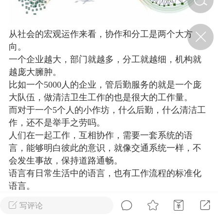
济·特急预警】关
从社会的宏观运作来看，协作和分工是两个大方
年春节返乡期间“闪
向。
的紧急提示
一个企业越大，部门就越多，分工就越细，机构就
科学
0
如何购买【理肺清瘟膏】
越庞大臃肿。
【养正护络膏】？
比如一个5000人的企业，管后勤服务的就是一个庞
大队伍，做清洁卫生工作的也是很大的工作量。
小海（HAi）
2
而对于一个5个人的小作坊，什么后勤，什么清洁工
作，还不是举手之劳吗。
人们在一起工作，互相协作，需要一套系统的语
地容平，顺时收
言，能够明白彼此的意识，就像交通系统一样，不
四时精气
会发生事故，保持道路通畅。
语言有日常生活中的语言，也有工作流程的标准化
书童
0
谷气行、营卫通：内经视角
语言。
下的脾胃调养要义
写评论
谦济书童
0