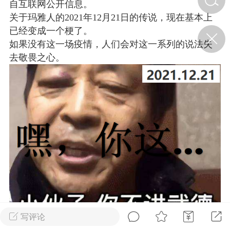
自互联网公开信息。
关于玛雅人的2021年12月21日的传说，现在基本上
已经变成一个梗了。
济·特急预警】关
年春节返乡期间“闪
如果没有这一场疫情，人们会对这一系列的说法失
的紧急提示
去敬畏之心。
科学
0
如何购买【理肺清瘟膏】
【养正护络膏】？
小海（HAi）
2
营卫通：内经视角
调养要义
书童
0
女子五七，阳明脉衰：女性
养颜首重阳明胃经
写评论
谦济书童
0