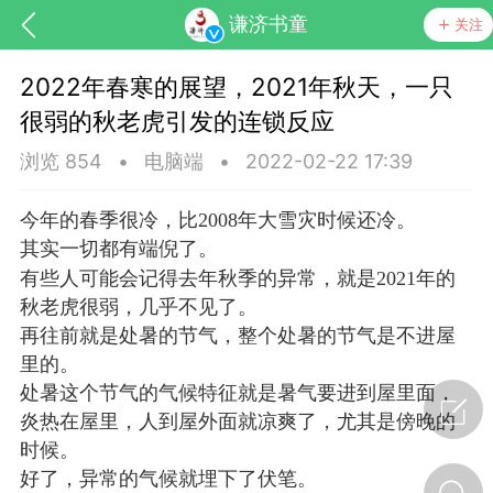
谦济书童
关注
2022年春寒的展望，2021年秋天，一只
很弱的秋老虎引发的连锁反应
浏览 854
•
电脑端
•
2022-02-22 17:39
今年的春季很冷，比2008年大雪灾时候还冷。
其实一切都有端倪了。
药，华夏中医人：家门口的中医人！
有些人可能会记得去年秋季的异常，就是2021年的
秋老虎很弱，几乎不见了。
再往前就是处暑的节气，整个处暑的节气是不进屋
节气气象
问答
里的。
处暑这个节气的气候特征就是暑气要进到屋里面，
炎热在屋里，人到屋外面就凉爽了，尤其是傍晚的
时候。
好了，异常的气候就埋下了伏笔。