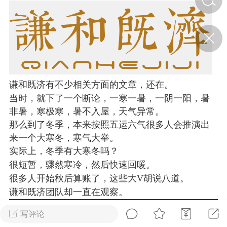
济·特急预警】关
年春节返乡期间“闪
的紧急提示
科学
0
如何购买【理肺清瘟膏】
【养正护络膏】？
谦和既济有不少相关方面的文章，还在。
当时，就下了一个断论，一寒一暑，一阴一阳，暑
小海（HAi）
2
非暑，寒极寒，暑不入屋，天气异常。
那么到了冬季，本来按照五运六气很多人会推演出
来一个大寒冬，寒气大举。
地容平，顺时收
实际上，冬季有大寒冬吗？
四时精气
很短暂，骤然寒冷，然后快速回暖。
很多人开始秋后算账了，这些大V胡说八道。
书童
0
谦和既济团队却一直在观察。
谷气行、营卫通：内经视角
下的脾胃调养要义
写评论
谦济书童
0