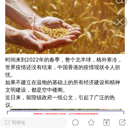
济·特急预警】关
年春节返乡期间“闪
的紧急提示
科学
0
如何购买【理肺清瘟膏】
【养正护络膏】？
时间来到2022年的春季，整个北半球，格外寒冷，
小海（HAi）
2
世界疫情还没有结束，中国香港的疫情现状令人担
忧。
如果不建立在温饱的基础上的所有经济建设和精神
，阳明脉衰：女性
文明建设，都是空中楼阁。
阳明胃经
近日来，留隍镇政府一纸公文，引起了广泛的热
书童
0
议。
谷气为根，心气为枝——
《黄帝内经》脾胃养心论
写评论
谦济书童
0