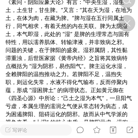
《素问・阴阳应象大论》有言：“中央生湿，湿生
土，土生甘，甘生脾。”又言：“其在天为湿，在地为
土，在体为肉，在藏为脾。”脾与湿在五行同属土
济·特急预警】关
年春节返乡期间“闪
行，同气相求，有着天然的内在关联。脾为太阴湿
的紧急提示
土，本气即湿，此处的 “湿” 是脾的生理常态与固有
科学
0
特性，用以濡养肌体、转输津液，并非致病之邪。
如何购买【理肺清瘟膏】
问题的关键，在于脾阳的盛衰。湿邪属阴，其性黏
【养正护络膏】？
滞重浊，后世医家据《黄帝内经》之旨将其致病特
小海（HAi）
2
点概括为 “湿为阴邪，易伤阳气”。脾主运化水湿，
全赖脾阳的温煦推动之力。若脾阳不足，温煦失
职，则运化失常，水液不得化气输布，反而停聚内
蕴，形成 “湿困脾土” 的病理状态。正如黄元御在
地容平，顺时收
四时精气
《四圣心源》中所论：“己土之湿为本气”，一旦阳气
亏虚，本属生理的濡润之气便从常态转为病态，成
书童
0
为困遏脾阳、阻碍运化的阴邪。故而从中气学派的
谷气行、营卫通：内经视角
视角来看，“土湿” 的核心本质，是脾阳亏虚、温煦
下的脾胃调养要义
无力所致的寒湿内停。
写评论
谦济书童
0