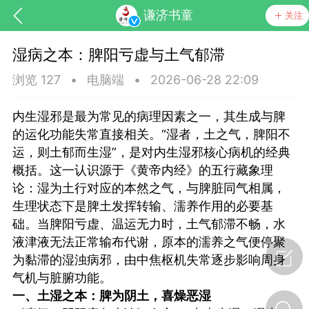
谦济书童
关注
湿病之本：脾阳亏虚与土气郁滞
浏览 127
•
电脑端
•
2026-06-28 22:09
内生湿邪是最为常见的病理因素之一，其生成与脾
的运化功能失常直接相关。“湿者，土之气，脾阳不
运，则土郁而生湿”，是对内生湿邪核心病机的经典
药，华夏中医人：家门口的中医人！
概括。这一认识源于《黄帝内经》的五行藏象理
论：湿为土行对应的本然之气，与脾脏同气相属，
生理状态下是脾土发挥转输、濡养作用的必要基
节气气象
问答
础。当脾阳亏虚、温运无力时，土气郁滞不畅，水
液津液无法正常输布代谢，原本的濡养之气便停聚
为黏滞的湿浊病邪，由中焦枢机失常逐步影响周身
气机与脏腑功能。
一、土湿之本：脾为阴土，喜燥恶湿