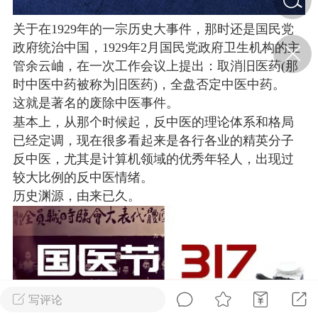
关于在1929年的一宗历史大事件，那时还是国民党
济·特急预警】关
政府统治中国，1929年2月国民党政府卫生机构的主
年春节返乡期间“闪
管余云岫，在一次工作会议上提出：取消旧医药(那
的紧急提示
时中医中药被称为旧医药)，全盘否定中医中药。
科学
0
这就是著名的废除中医事件。
如何购买【理肺清瘟膏】
【养正护络膏】？
基本上，从那个时候起，反中医的理论体系和格局
已经定调，现在很多看起来是各行各业的精英分子
小海（HAi）
2
反中医，尤其是计算机领域的优秀年轻人，出现过
较大比例的反中医情绪。
历史渊源，由来已久。
营卫通：内经视角
调养要义
书童
0
女子五七，阳明脉衰：女性
养颜首重阳明胃经
写评论
谦济书童
0