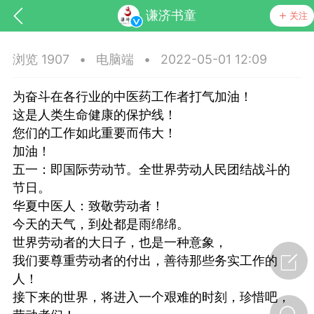
谦济书童
关注
浏览 1907
•
电脑端
•
2022-05-01 12:09
为奋斗在各行业的中医药工作者打气加油！
这是人类生命健康的保护线！
您们的工作如此重要而伟大！
加油！
五一：即国际劳动节。全世界劳动人民团结战斗的
节日。
华夏中医人：致敬劳动者！
节气气象
问答
今天的天气，到处都是雨绵绵。
世界劳动者的大日子，也是一种意象，
我们要尊重劳动者的付出，善待那些务实工作的
人！
接下来的世界，将进入一个艰难的时刻，珍惜吧，