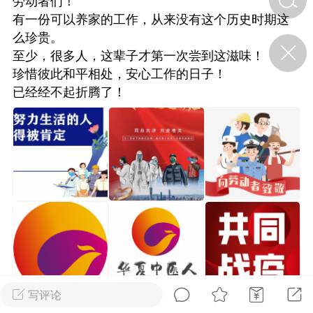
劳动者们！
有一份可以养家的工作，从来没有这个历史时期这
么珍贵。
济·特急预警】关
至少，很多人，这辈子才第一次尝到这滋味！
年春节返乡期间“闪
的紧急提示
珍惜彼此和平相处，安心工作的日子！
科学
0
已经经不起折腾了！
如何购买【理肺清瘟膏】
【养正护络膏】？
小海（HAi）
2
，阳明脉衰：女性
阳明胃经
书童
0
谷气为根，心气为枝——
《黄帝内经》脾胃养心论
写评论
谦济书童
0