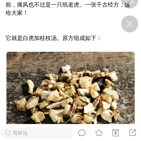
前，痛风也不过是一只纸老虎。一张千古经方，送
给大家！
济·特急预警】关
年春节返乡期间“闪
的紧急提示
它就是白虎加桂枝汤。原方组成如下：
科学
0
如何购买【理肺清瘟膏】
【养正护络膏】？
小海（HAi）
2
地容平，顺时收
四时精气
书童
0
谷气行、营卫通：内经视角
下的脾胃调养要义
写评论
谦济书童
0