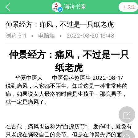
谦济书童
关注
仲景经方：痛风，不过是一只纸老虎
浏览 511
•
电脑端
•
2022-08-20 16:48
仲景经方：痛风，不过是一只
纸老虎
药，华夏中医人：家门口的中医人！
华夏中医人 中医骨科赵医生 2022-08-17
说到痛风，大家都不陌生。知道这是一种非常疼的
病，如果说女人最疼的时候是生孩子，那么男子，
节气气象
问答
就一定是痛风了。
在古代，痛风也被称为“白虎历节”。发作时，就像有
只老虎在撕咬自己的关节。但是在仲景先师的面