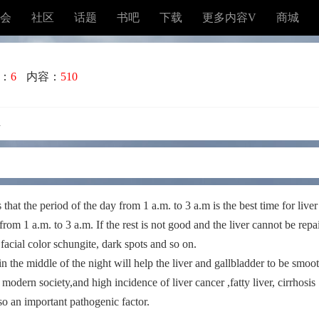
会
社区
话题
书吧
下载
更多内容V
商城
：
6
内容：
510
m
hat the period of the day from 1 a.m. to 3 a.m is the best time for liver
rom 1 a.m. to 3 a.m. If the rest is not good and the liver cannot be repa
e facial color schungite, dark spots and so on.
 in the middle of the night will help the liver and gallbladder to be smo
modern society,and high incidence of liver cancer ,fatty liver, cirrhosis
also an important pathogenic factor.