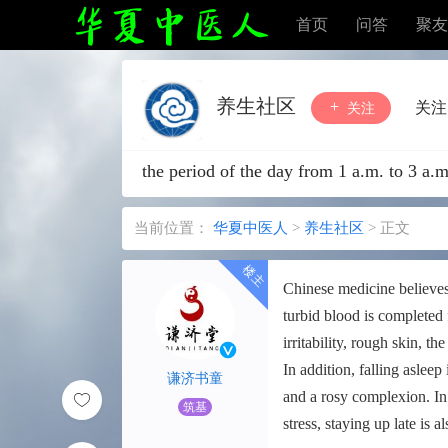
首页
问答
聚友
养生社区
关注
关注
the period of the day from 1 a.m. to 3 a.
当前位置：
华夏中医人
>
养生社区
>
正文
Chinese medicine believes t
turbid blood is completed f
irritability, rough skin, th
In addition, falling asleep
谦济书童
and a rosy complexion. In 
筑基
stress, staying up late is 