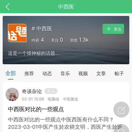
中西医
# 中西医
关注
4
0
1.3k
内容
关注
浏览
这是一个很神秘的话题...
全部
推荐
动态
音乐
视频
文章
帖子
奇谈杂论
平人
节气气象
问答
03-01 15:08
电脑端
中医聚友
中西医对比的一些观点
中西医对比的一些观点中医西医有什么不同？
2023-03-01中医产生於农耕文明，西医产生於近