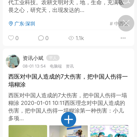
代工业科技。农耕文明对天，地，生命，充满敬
畏之心，研究天，出现发达的...
济·特急预警】关
广东·深圳
#
中西医
年春节返乡期间“闪
的紧急提示
0
0
1.1k
科学
0
如何购买【理肺清瘟膏】
【养正护络膏】？
资讯小斌
平人
小海（HAi）
2
08-01 13:54
电脑端
资讯
西医对中国人造成的7大伤害，把中国人伤得一
塌糊涂
，阳明脉衰：女性
西医对中国人造成的7大伤害，把中国人伤得一塌
阳明胃经
糊涂 2020-01-01 10:11西医理念对中国人造成的
书童
0
伤害，把中国人伤得一塌糊涂第一种伤害：小儿
谷气为根，心气为枝——
多项...
《黄帝内经》脾胃养心论
谦济书童
0