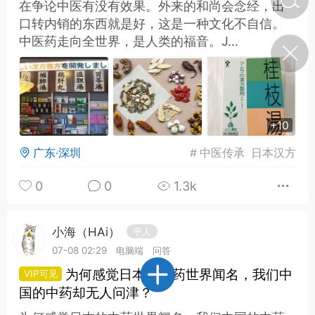
在争论中医有没有效果。外来的和尚会念经，出
口转内销的东西就是好，这是一种文化不自信。
中医药走向全世界，是人类的福音。J...
济·特急预警】关
年春节返乡期间“闪
的紧急提示
科学
0
如何购买【理肺清瘟膏】
【养正护络膏】？
+10
小海（HAi）
2
广东·深圳
#
中医传承
日本汉方
0
0
1.3k
营卫通：内经视角
调养要义
小海（HAi）
平人
07-08 02:29
电脑端
问答
书童
0
女子五七，阳明脉衰：女性
为何感觉日本的中药世界闻名，我们中
养颜首重阳明胃经
国的中药却无人问津？
谦济书童
0