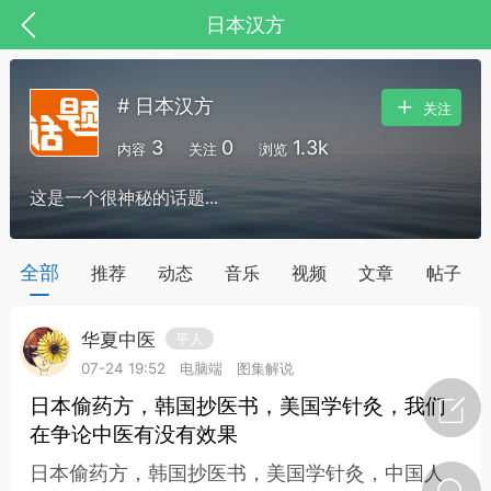
日本汉方
# 日本汉方
关注
3
0
1.3k
内容
关注
浏览
这是一个很神秘的话题...
药，华夏中医人：家门口的中医人！
全部
推荐
动态
音乐
视频
文章
帖子
华夏中医
平人
节气气象
问答
07-24 19:52
电脑端
图集解说
日本偷药方，韩国抄医书，美国学针灸，我们
在争论中医有没有效果
日本偷药方，韩国抄医书，美国学针灸，中国人