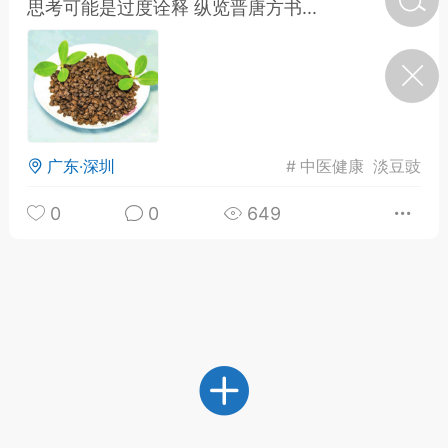
思考可能是过度诠释 纵览晋唐方书...
济·特急预警】关
年春节返乡期间“闪
的紧急提示
科学
0
如何购买【理肺清瘟膏】
【养正护络膏】？
广东·深圳
#
中医健康
淡豆豉
小海（HAi）
2
0
0
649
地容平，顺时收
四时精气
书童
0
谷气行、营卫通：内经视角
下的脾胃调养要义
谦济书童
0