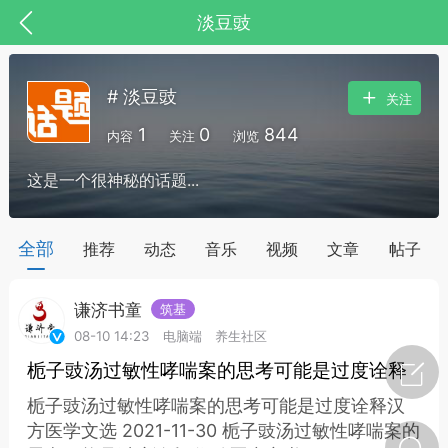
淡豆豉
# 淡豆豉
关注
1
0
844
内容
关注
浏览
这是一个很神秘的话题...
药，华夏中医人：家门口的中医人！
全部
推荐
动态
音乐
视频
文章
帖子
谦济书童
筑基
节气气象
问答
08-10 14:23
电脑端
养生社区
栀子豉汤过敏性哮喘案的思考可能是过度诠释
栀子豉汤过敏性哮喘案的思考可能是过度诠释汉
方医学文选 2021-11-30 栀子豉汤过敏性哮喘案的