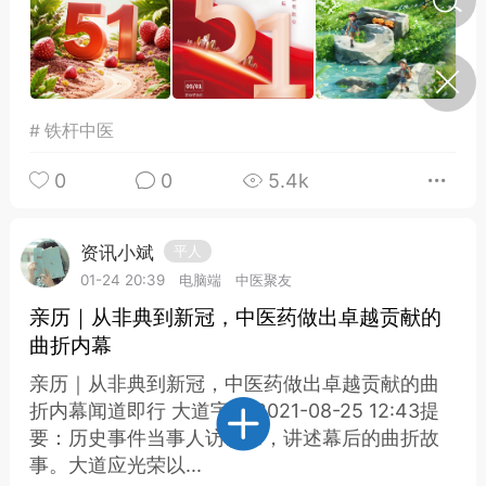
济·特急预警】关
年春节返乡期间“闪
的紧急提示
#
铁杆中医
科学
0
如何购买【理肺清瘟膏】
0
0
5.4k
【养正护络膏】？
小海（HAi）
2
资讯小斌
平人
01-24 20:39
电脑端
中医聚友
亲历｜从非典到新冠，中医药做出卓越贡献的
地容平，顺时收
四时精气
曲折内幕
亲历｜从非典到新冠，中医药做出卓越贡献的曲
书童
0
折内幕闻道即行 大道宇宙 2021-08-25 12:43提
谷气行、营卫通：内经视角
下的脾胃调养要义
要：历史事件当事人访谈录，讲述幕后的曲折故
事。大道应光荣以...
谦济书童
0