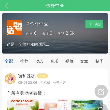
铁杆中医
# 铁杆中医
关注
6
0
2.6k
内容
关注
浏览
这是一个很神秘的话题...
药，华夏中医人：家门口的中医人！
全部
推荐
动态
音乐
视频
文章
帖子
谦和既济
药童
节气气象
问答
05-01 23:06
手机端
公开内容
向所有劳动者致敬！