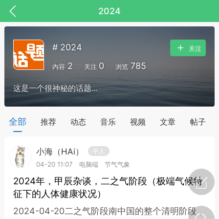
2024
# 2024
关注
2
0
785
内容
关注
浏览
这是一个很神秘的话题...
全部
推荐
动态
音乐
视频
文章
帖子
小海（HAi）
平人
节气气象
问答
04-20 11:07
电脑端
节气气象
2024年，甲辰杂谈，二之气阶段（极端气候特
征下的人体健康状况）
2024-04-20二之气阶段南中国的整个清明阶段，