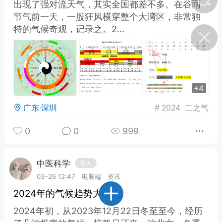
出现了强对流天气，其实全国都差不多。在谷雨
节气前一天，一股狂风横穿整个大湾区，非常独
特的气候奇观，记录之。2...
济·特急预警】关
年春节返乡期间“闪
的紧急提示
科学
0
如何购买【理肺清瘟膏】
【养正护络膏】？
+4
小海（HAi）
2
广东·深圳
#
2024
二之气
0
0
999
地容平，顺时收
四时精气
中医科学
平人
书童
03-26 12:47
电脑端
资讯
0
谷气行、营卫通：内经视角
2024年的气候趋势大论
下的脾胃调养要义
2024年初，从2023年12月22日冬至至今，经历
谦济书童
0