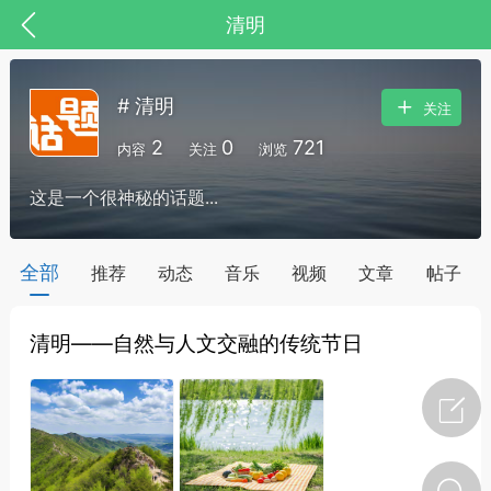
清明
# 清明
关注
2
0
721
内容
关注
浏览
这是一个很神秘的话题...
全部
推荐
动态
音乐
视频
文章
帖子
清明——自然与人文交融的传统节日
节气气象
问答