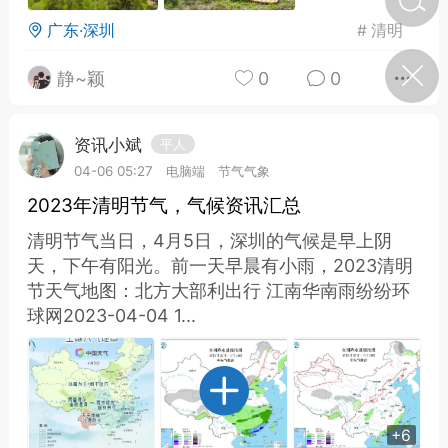
广东·深圳
#
清明
济·特急预警】关
静~颖
0
0
年春节返乡期间“闪
的紧急提示
科学
0
资讯小斌
如何购买【理肺清瘟膏】
平人
【养正护络膏】？
04-06 05:27
电脑端
节气气象
2023年清明节气，气候资讯汇总
小海（HAi）
2
清明节气当日，4月5日，深圳的气候是早上阴
天，下午有阳光。前一天早晨有小雨，2023清明
节天气地图：北方大部利出行 江南华南雨纷纷环
地容平，顺时收
球网2023-04-04 1...
四时精气
书童
0
谷气行、营卫通：内经视角
下的脾胃调养要义
+6
谦济书童
0