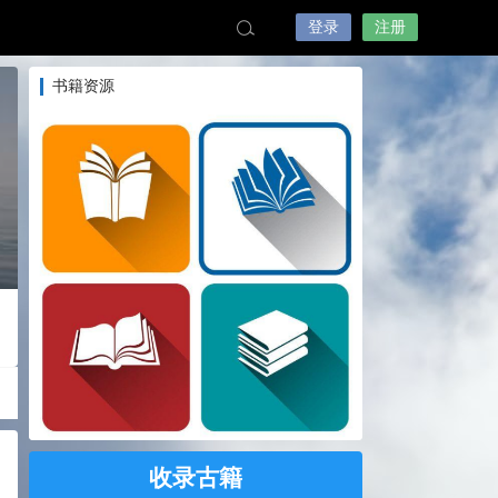
登录
注册
书籍资源
收录古籍