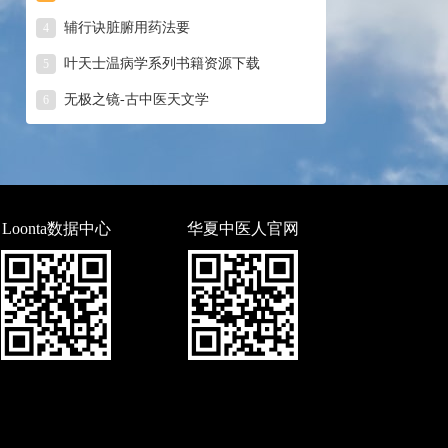
辅行诀脏腑用药法要
4
叶天士温病学系列书籍资源下载
5
无极之镜-古中医天文学
6
Loonta数据中心
华夏中医人官网