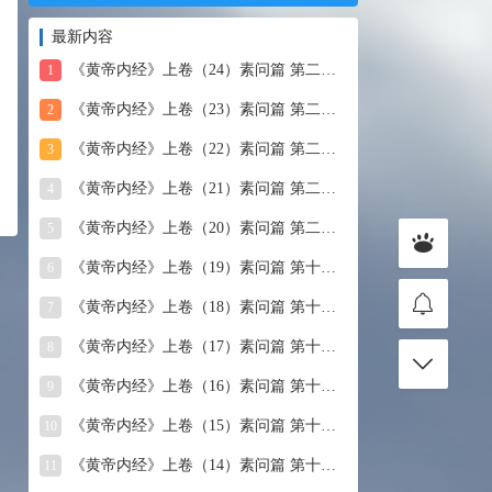
最新内容
《黄帝内经》上卷（24）素问篇 第二十四篇 血气形志篇第
1
《黄帝内经》上卷（23）素问篇 第二十三篇 宣明五气
2
《黄帝内经》上卷（22）素问篇 第二十二篇 藏气法时论
3
《黄帝内经》上卷（21）素问篇 第二十一篇 经脉别论
4
《黄帝内经》上卷（20）素问篇 第二十篇 三部九候论
5
《黄帝内经》上卷（19）素问篇 第十九篇 玉机真藏论
6
《黄帝内经》上卷（18）素问篇 第十八篇 平人气象论
7
《黄帝内经》上卷（17）素问篇 第十七篇 脉要精微论
8
《黄帝内经》上卷（16）素问篇 第十六篇 诊要经终论
9
《黄帝内经》上卷（15）素问篇 第十五篇 玉版论要
10
《黄帝内经》上卷（14）素问篇 第十四篇 汤液醪醴论
11