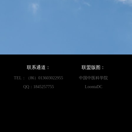
联系通道：
联盟版图：
TEL：（86）013603022955
中国中医科学院
QQ：1845257755
LoontaDC