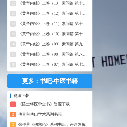
《黄帝内经》上卷（13）素问篇 第十三篇 移精变气论
12
《黄帝内经》上卷（12）素问篇 第十二篇 异法方宜论
13
《黄帝内经》上卷（11）素问篇 第十一篇 五藏别论
14
《黄帝内经》上卷（10）素问篇 第十篇 五藏生成
15
《黄帝内经》上卷（09）素问篇 第九篇 六节藏象论
16
《黄帝内经》上卷（08）素问篇 第八篇 灵兰秘典论
17
《黄帝内经》上卷（07）素问篇 第七篇 阴阳别论
18
更多：书吧-中医书籍
资源下载
《陈士铎医学全书》资源下载
1
傅青主傅山学术系列书籍
2
张仲景《伤寒论》系列书籍，评注发挥
3