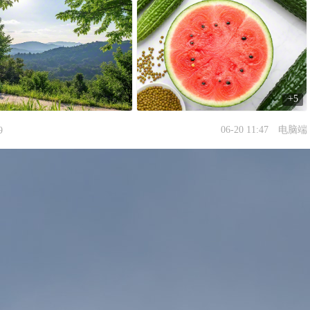
+5
06-20 11:47
电脑端
9