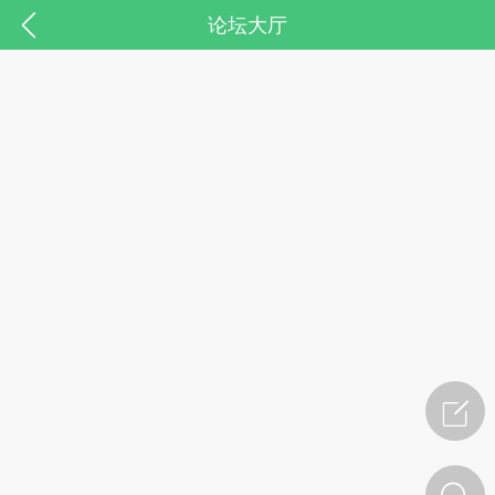
论坛大厅
药，华夏中医人：家门口的中医人！
节气气象
问答