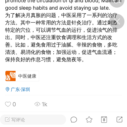
promote the circulation of qi and blood; Maintain
good sleep habits and avoid staying up late.
为了解决月真胀的问题，中医采用了一系列的治疗
济·特急预警】关
方法。其中一种常用的方法是针灸治疗。通过刺激
年春节返乡期间“闪
的紧急提示
特定的穴位，可以调节气血的运行，促进浊气的排
科学
0
出。同时，中医还注重饮食调理和生活方式的改
如何购买【理肺清瘟膏】
善。比如，避免食用过于油腻、辛辣的食物，多吃
【养正护络膏】？
清淡、易消化的食物；加强运动，促进气血流通；
小海（HAi）
保持良好的作息习惯，避免熬夜等。
2
中医健康
地容平，顺时收
四时精气
广东·深圳
书童
0
0
1k
谷气行、营卫通：内经视角
下的脾胃调养要义
写评论
全部 0
只看作者
倒序
谦济书童
0