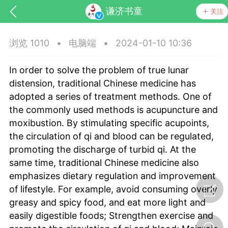
谦济书童
关注
浏览 1010
•
电脑端
•
2024-01-10 10:36
In order to solve the problem of true lunar
distension, traditional Chinese medicine has
adopted a series of treatment methods. One of
the commonly used methods is acupuncture and
moxibustion. By stimulating specific acupoints,
the circulation of qi and blood can be regulated,
promoting the discharge of turbid qi. At the
节气气象
问答
same time, traditional Chinese medicine also
emphasizes dietary regulation and improvement
of lifestyle. For example, avoid consuming overly
greasy and spicy food, and eat more light and
easily digestible foods; Strengthen exercise and