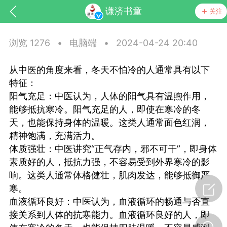
谦济书童
关注
浏览 1276
•
电脑端
•
2024-04-24 20:40
从中医的角度来看，冬天不怕冷的人通常具有以下
特征：
阳气充足：中医认为，人体的阳气具有温煦作用，
能够抵抗寒冷。阳气充足的人，即使在寒冷的冬
天，也能保持身体的温暖。这类人通常面色红润，
药，华夏中医人：家门口的中医人！
精神饱满，充满活力。
体质强壮：中医讲究“正气存内，邪不可干”，即身体
节气气象
问答
素质好的人，抵抗力强，不容易受到外界寒冷的影
响。这类人通常体格健壮，肌肉发达，能够抵御严
寒。
血液循环良好：中医认为，血液循环的畅通与否直
接关系到人体的抗寒能力。血液循环良好的人，即