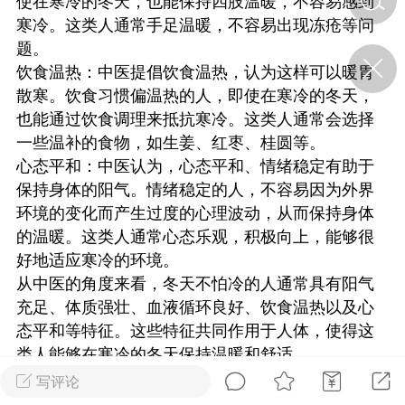
使在寒冷的冬天，也能保持四肢温暖，不容易感到
寒冷。这类人通常手足温暖，不容易出现冻疮等问
题。
济·特急预警】关
饮食温热：中医提倡饮食温热，认为这样可以暖胃
年春节返乡期间“闪
的紧急提示
散寒。饮食习惯偏温热的人，即使在寒冷的冬天，
科学
0
也能通过饮食调理来抵抗寒冷。这类人通常会选择
如何购买【理肺清瘟膏】
一些温补的食物，如生姜、红枣、桂圆等。
【养正护络膏】？
心态平和：中医认为，心态平和、情绪稳定有助于
小海（HAi）
保持身体的阳气。情绪稳定的人，不容易因为外界
2
环境的变化而产生过度的心理波动，从而保持身体
的温暖。这类人通常心态乐观，积极向上，能够很
好地适应寒冷的环境。
营卫通：内经视角
从中医的角度来看，冬天不怕冷的人通常具有阳气
调养要义
充足、体质强壮、血液循环良好、饮食温热以及心
书童
0
态平和等特征。这些特征共同作用于人体，使得这
女子五七，阳明脉衰：女性
类人能够在寒冷的冬天保持温暖和舒适。
养颜首重阳明胃经
其实，体质真正好的，阳气足的，不仅冬天不怕
写评论
谦济书童
0
冷，夏天也不怕热。