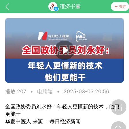
谦济书童
关注
药，华夏中医人：家门口的中医人！
节气气象
问答
播放 207
•
电脑端
•
2025-03-03 20:56
全国政协委员刘永好：年轻人更懂新的技术，他们
更能干
华夏中医人 来源 ：每日经济新闻