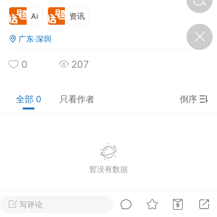
Ai
资讯
济·特急预警】关
广东·深圳
年春节返乡期间“闪
的紧急提示
科学
0
0
207
如何购买【理肺清瘟膏】
【养正护络膏】？
全部 0
只看作者
倒序
小海（HAi）
2
地容平，顺时收
四时精气
暂没有数据
书童
0
谷气行、营卫通：内经视角
下的脾胃调养要义
写评论
谦济书童
0