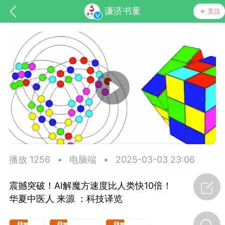
谦济书童
关注
药，华夏中医人：家门口的中医人！
节气气象
问答
播放 1256
•
电脑端
•
2025-03-03 23:06
震撼突破！AI解魔方速度比人类快10倍！
华夏中医人 来源 ：科技译览