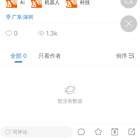
Ai
机器人
科技
广东·深圳
济·特急预警】关
年春节返乡期间“闪
的紧急提示
0
1.3k
科学
0
如何购买【理肺清瘟膏】
【养正护络膏】？
全部 0
只看作者
倒序
小海（HAi）
2
营卫通：内经视角
调养要义
暂没有数据
书童
0
女子五七，阳明脉衰：女性
养颜首重阳明胃经
写评论
谦济书童
0