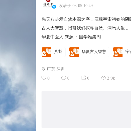
发表于 03-05 10:49
先天八卦示自然本源之序，展现宇宙初始的阴
古人大智慧，指引我们探寻自然、洞悉人生 。
华夏中医人 来源 ：国学雅集阁
八卦
华夏古人智慧
宇
广东·深圳
0
0
0
2.9k