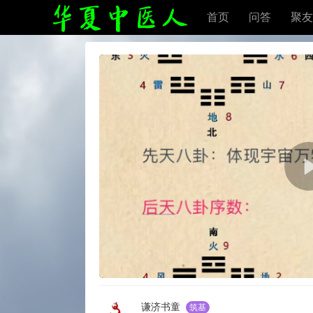
首页
问答
聚友
谦济书童
筑基