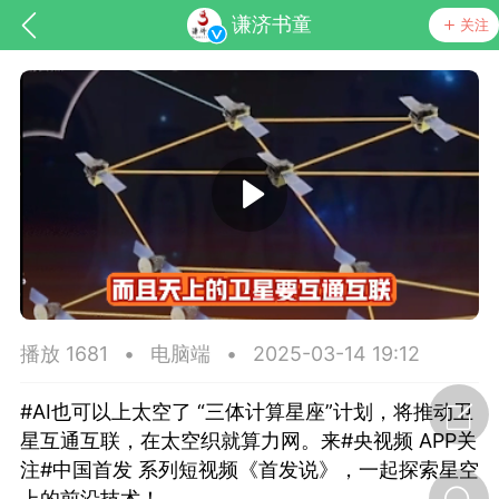
谦济书童
关注
药，华夏中医人：家门口的中医人！
节气气象
问答
播放 1681
•
电脑端
•
2025-03-14 19:12
#AI也可以上太空了 “三体计算星座”计划，将推动卫
星互通互联，在太空织就算力网。来#央视频 APP关
注#中国首发 系列短视频《首发说》，一起探索星空
上的前沿技术！