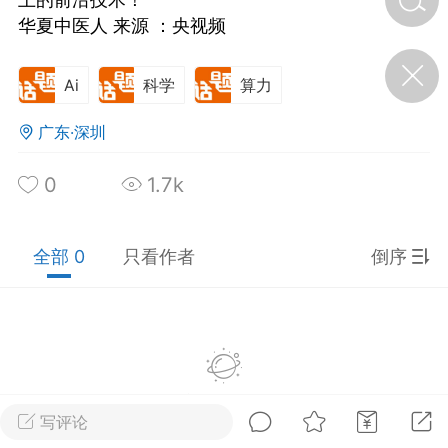
华夏中医人 来源 ：央视频
济·特急预警】关
年春节返乡期间“闪
Ai
科学
算力
的紧急提示
科学
0
广东·深圳
如何购买【理肺清瘟膏】
【养正护络膏】？
0
1.7k
小海（HAi）
2
全部 0
只看作者
倒序
地容平，顺时收
四时精气
书童
0
谷气行、营卫通：内经视角
下的脾胃调养要义
暂没有数据
写评论
谦济书童
0