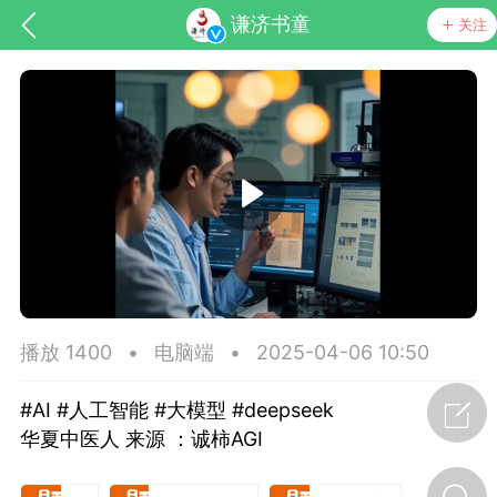
谦济书童
关注
药，华夏中医人：家门口的中医人！
节气气象
问答
播放 1400
•
电脑端
•
2025-04-06 10:50
#AI #人工智能 #大模型 #deepseek
华夏中医人 来源 ：诚柿AGI