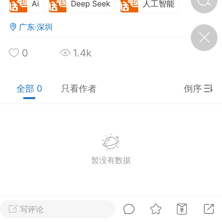
Ai
Deep Seek
人工智能
广东·深圳
济·特急预警】关
年春节返乡期间“闪
的紧急提示
0
1.4k
科学
0
如何购买【理肺清瘟膏】
【养正护络膏】？
全部 0
只看作者
倒序
小海（HAi）
2
地容平，顺时收
四时精气
暂没有数据
书童
0
谷气行、营卫通：内经视角
下的脾胃调养要义
写评论
谦济书童
0