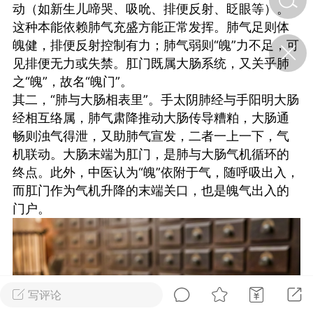
动（如新生儿啼哭、吸吮、排便反射、眨眼等）。
这种本能依赖肺气充盛方能正常发挥。肺气足则体
济·特急预警】关
魄健，排便反射控制有力；肺气弱则“魄”力不足，可
年春节返乡期间“闪
见排便无力或失禁。肛门既属大肠系统，又关乎肺
的紧急提示
之“魄”，故名“魄门”。
科学
0
其二，“肺与大肠相表里”。手太阴肺经与手阳明大肠
如何购买【理肺清瘟膏】
【养正护络膏】？
经相互络属，肺气肃降推动大肠传导糟粕，大肠通
畅则浊气得泄，又助肺气宣发，二者一上一下，气
小海（HAi）
2
机联动。大肠末端为肛门，是肺与大肠气机循环的
终点。此外，中医认为“魄”依附于气，随呼吸出入，
而肛门作为气机升降的末端关口，也是魄气出入的
营卫通：内经视角
门户。
调养要义
书童
0
女子五七，阳明脉衰：女性
养颜首重阳明胃经
写评论
谦济书童
0