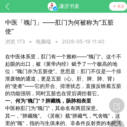
谦济书童
关注
中医「魄门」——肛门为何被称为“五脏
使”
浏览 173
•
电脑端
•
2026-05-19 11:40
在中医体系里，肛门有一个雅称——“魄门”。这个不
起眼的出口，被《黄帝内经》赋予了一个极高的地
位：“魄门亦为五脏使”。意思是：肛门不仅是一个排
泄废物的通道，更是五脏（心、肝、脾、肺、肾）
的“使者”——它的开合、排泄状态，直接反映着五脏
节气气象
问答
的功能强弱，同时五脏也在背后调控着它。
一、何为“魄门”？肺藏魄，肠肺相表里
中医称肛门为“魄门”，其命名有两层深意。
其一，“肺藏魄”。《灵枢》载“肺藏气，气舍魄”，这
里的“魄”，指的与生俱来的、非条件反射类的本能活