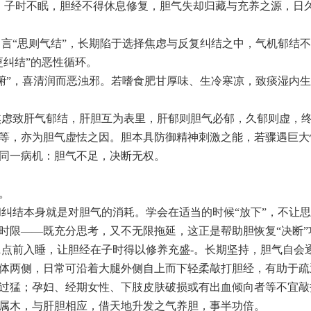
、子时不眠，胆经不得休息修复，胆气失却归藏与充养之源，日
》言“思则气结”，长期陷于选择焦虑与反复纠结之中，气机郁结
更纠结”的恶性循环。
之腑”，喜清润而恶浊邪。若嗜食肥甘厚味、生冷寒凉，致痰湿内
焦虑致肝气郁结，肝胆互为表里，肝郁则胆气必郁，久郁则虚，
等，亦为胆气虚怯之因。胆本具防御精神刺激之能，若骤遇巨大
同一病机：胆气不足，决断无权。
。
纠结本身就是对胆气的消耗。学会在适当的时候“放下”，不让
时限——既充分思考，又不无限拖延，这正是帮助胆恢复“决断”
1点前入睡，让胆经在子时得以修养充盛-。长期坚持，胆气自会
体两侧，日常可沿着大腿外侧自上而下轻柔敲打胆经，有助于疏
过猛；孕妇、经期女性、下肢皮肤破损或有出血倾向者等不宜敲
属木，与肝胆相应，借天地升发之气养胆，事半功倍。