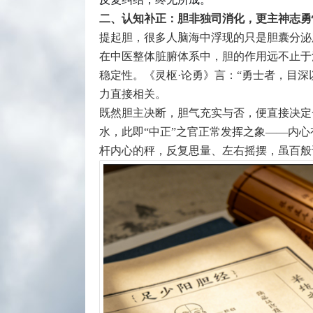
二、认知补正：胆非独司消化，更主神志
提起胆，很多人脑海中浮现的只是胆囊分泌
在中医整体脏腑体系中，胆的作用远不止于
稳定性。《灵枢·论勇》言：“勇士者，目
力直接相关。
既然胆主决断，胆气充实与否，便直接决定
水，此即“中正”之官正常发挥之象——内
杆内心的秤，反复思量、左右摇摆，虽百般