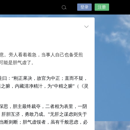
登录
注册
意。旁人看着着急，当事人自己也备受煎
可能是胆气虚了。
注曰：“刚正果决，故官为中正；直而不疑，
之腑，内藏清净精汁，为“中精之腑”（《灵
筹深思，胆主最终裁夺，二者相为表里，一阴
，肝胆互济，勇敢乃成。”无肝之谋虑则失于
当断则断；胆气虚馁者，虽有千般思虑，必