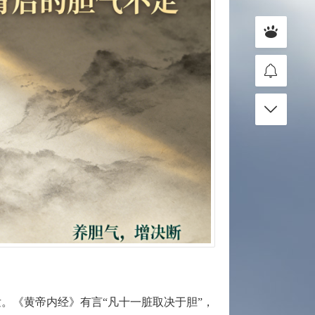
发。《黄帝内经》有言“凡十一脏取决于胆”，