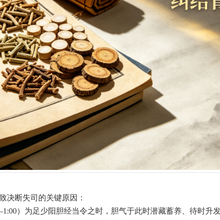
、致决断失司的关键原因：
0—1:00）为足少阳胆经当令之时，胆气于此时潜藏蓄养、待时升