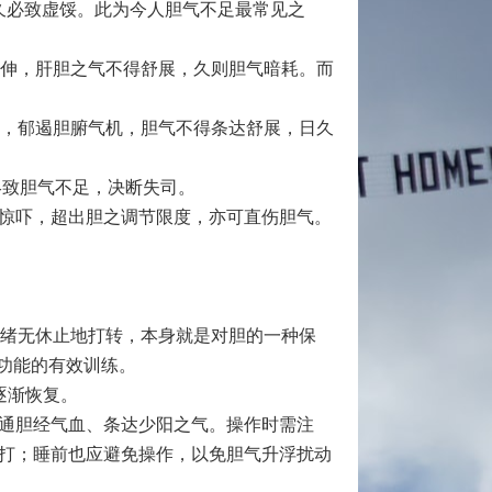
久必致虚馁。此为今人胆气不足最常见之
不伸，肝胆之气不得舒展，久则胆气暗耗。而
生，郁遏胆腑气机，胆气不得条达舒展，日久
终致胆气不足，决断失司。
惊吓，超出胆之调节限度，亦可直伤胆气。
思绪无休止地打转，本身就是对胆的一种保
功能的有效训练。
逐渐恢复。
通胆经气血、条达少阳之气。操作时需注
打；睡前也应避免操作，以免胆气升浮扰动