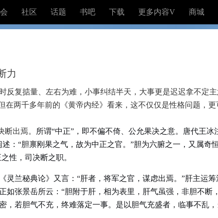
会
社区
话题
书吧
下载
更多内容V
商城
断力
时反复掂量、左右为难，小事纠结半天，大事更是迟迟拿不定主
，但在两千多年前的《黄帝内经》看来，这不仅仅是性格问题，更
决断出焉。
所谓“中正”，即不偏不倚、公允果决之意。唐代王冰
阐述：“胆禀刚果之气，故为中正之官。”胆为六腑之一，又属奇恒
正之性，司决断之职。
《灵兰秘典论》又言：“肝者，将军之官，谋虑出焉。”肝主运
正如张景岳所云：“胆附于肝，相为表里，肝气虽强，非胆不断
密，若胆气不充，终难落定一事。是以胆气充盛者，临事不乱，