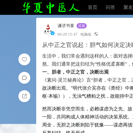
首页
问答
聚友
谦济书童
筑基
06-29 15:47
电脑端
从中正之官说起：胆气如何决定决
生活中，我们常会遇到这样的人：面对选择
熬。我们通常把这归结为“性格优柔寡断”
一、胆者，中正之官，决断出焉
《素问·灵兰秘典论》
言
“胆者，中正之官，
故决断出焉。”明代张介宾亦在《类经》中
枢·本输》），无浊气糟粕之扰，故能持中
然而决断非凭空而生，必赖谋虑为之先。故
一阳，共同构成人体精神活动的决策系统。
周全，无胆之决断则陷于犹豫——谋虑再缜
反复纠结，终无所成。