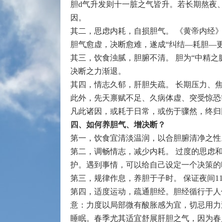
胆d气升发则十一脏之气皆升。若长期熬夜
因。
其二，思虑内耗，自损胆气。 《黄帝内经
胆气愈虚，决断愈难，遂成“纠结—耗胆—
其三，饮食浊腻，胆腑不清。 胆为“中精
决断之力渐退。
其四，情志久郁，肝胆失疏。 长期压力、
此外，先天禀赋不足、久病体虚、突受惊恐
凡此诸因，或耗于日常，或伤于骤然，终归
四、如何养胆气、增决断？
第
一，
饮食宜清淡温润，以合胆腑清净之性
第二，调畅情志，减少内耗。
过度的思虑和
护。遇到事情，可以给自己设定一个决策的
第三，规律作息，养胆于子时。 保证夜间1
第四，适度运动，疏通胆经。胆经循行于人
意：力度以局部微有酸胀感为宜，切忌用力
睡眠。春季尤其适宜舒展肝胆之气，因为春