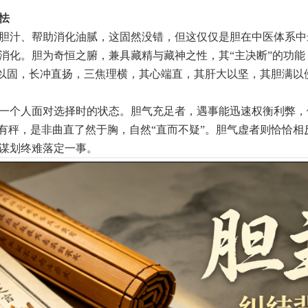
勇怯
胆汁、帮助消化油腻，这固然没错，但这仅仅是胆在中医体系中
消化。胆为奇恒之腑，兼具藏精与藏神之性，其“主决断”的功
深以固，长冲直扬，三焦理横，其心端直，其肝大以坚，其胆满以
一个人面对选择时的状态。胆气充足者，遇事能迅速权衡利弊，
心有秤，是非曲直了然于胸，自然“直而不疑”。胆气虚者则恰恰
谋划终难落定一事。