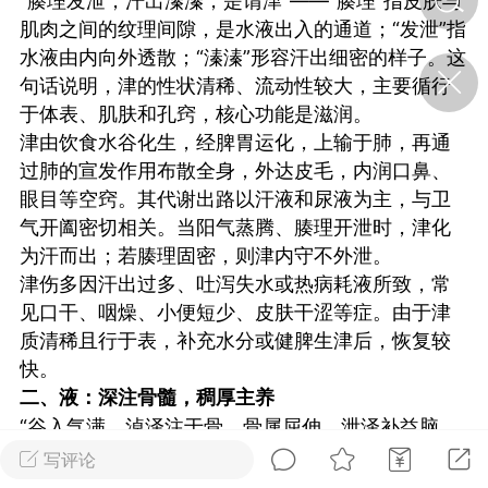
“腠理发泄，汗出溱溱，是谓津”——“腠理”指皮肤与
肌肉之间的纹理间隙，是水液出入的通道；“发泄”指
水液由内向外透散；“溱溱”形容汗出细密的样子。这
济·特急预警】关
句话说明，津的性状清稀、流动性较大，主要循行
年春节返乡期间“闪
的紧急提示
于体表、肌肤和孔窍，核心功能是滋润。
科学
0
津由饮食水谷化生，经脾胃运化，上输于肺，再通
如何购买【理肺清瘟膏】
过肺的宣发作用布散全身，外达皮毛，内润口鼻、
【养正护络膏】？
眼目等空窍。其代谢出路以汗液和尿液为主，与卫
气开阖密切相关。当阳气蒸腾、腠理开泄时，津化
小海（HAi）
2
为汗而出；若腠理固密，则津内守不外泄。
津伤多因汗出过多、吐泻失水或热病耗液所致，常
见口干、咽燥、小便短少、皮肤干涩等症。由于津
地容平，顺时收
质清稀且行于表，补充水分或健脾生津后，恢复较
四时精气
快。
书童
0
二、液：深注骨髓，稠厚主养
谷气行、营卫通：内经视角
“谷入气满，淖泽注于骨，骨属屈伸，泄泽补益脑
下的脾胃调养要义
髓，皮肤润泽，是谓液”——“谷入气满”指水谷精微
写评论
谦济书童
充足，方能化生浓稠之液；“淖泽”形容其质地稠厚黏
0