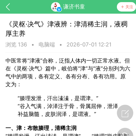
谦济书童
关注
《灵枢·决气》津液辨：津清稀主润，液稠
厚主养
浏览 136
•
电脑端
•
2026-07-01 12:21
中医常将“津液”合称，泛指人体内一切正常水液。但
在《灵枢·决气》篇中，岐伯将“津”与“液”分别列为六
药，华夏中医人：家门口的中医人！
气中的两项，各有定义、各有分布、各有功用。原
文为：
节气气象
问答
“腠理发泄，汗出溱溱，是谓津。”
“谷入气满，淖泽注于骨，骨属屈伸，泄泽
补益脑髓，皮肤润泽，是谓液。”
一、津：布散腠理，清稀主润