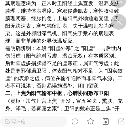
其病理逻辑为：正常时卫阳经上焦宣发，温养皮肤
腠理，维持体表温度。寒邪侵袭肌表，寒性收引致
济·特急预警】关
腠理闭塞、经脉拘急，上焦阳气外输通道受阻，卫
年春节返乡期间“闪
阳无法达表，寒气独留肌表，失于温煦则发为寒
的紧急提示
栗。这是外邪阻滞气机、阳气失于敷布的病理表
科学
0
现，而非单纯的外界低温反应。
如何购买【理肺清瘟膏】
【养正护络膏】？
需明确辨明：本段 “阳虚外寒” 之 “阳虚”，与后世内
伤阳虚（阳气绝对亏虚、温煦无权）有本质区别。
小海（HAi）
2
后世阳虚多指脾肾不足的虚寒证，属正气亏虚；此
处是寒邪郁遏卫阳，体表阳气相对不足，为 “因实致
虚” 的表象之虚，病位在输布通路而非阳气本源。二
地容平，顺时收
者不可混淆，否则易误施温补、闭门留寇。
四时精气
二、上焦为阳气输布中枢，心肺协同敷布卫阳
《灵枢・决气》言上焦 “开发，宣五谷味，熏肤、充
书童
0
身、泽毛，若雾露之溉”，卫阳的敷布正是上焦 “开
谷气行、营卫通：内经视角
下的脾胃调养要义
发” 功能的核心体现。
写评论
从卫气完整运行链条看，其根于下焦肾阳，化生于
谦济书童
0