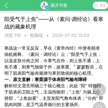
谦济书童
关注
阳受气于上焦”——从《素问·调经论》看寒
战的藏象机理
浏览 116
•
电脑端
•
2026-07-02 15:03
寒战这一常见反应，早在《黄帝内经》中便有精准
病机阐释。《素问・调经论》云：“阳受气于上焦，
药，华夏中医人：家门口的中医人！
以温皮肤分肉之间，今寒气在外，则上焦不通，上
焦不通，则寒气独留于外，故寒栗。” 寥寥数语，点
明了肌表阳气输布规律与寒邪致病的核心机理。
节气气象
问答
一、原文直解：寒栗源于体表阳气输布障碍
解析经文需先明确三个核心概念：此处 “阳” 特指行
于肌表的卫阳之气，主温煦御邪；“上焦” 为膈上心
肺部，“上焦如雾”，主宣发阳气敷布体表；“分肉” 即
肌肉间隙，是卫气温养循行的主要场所。