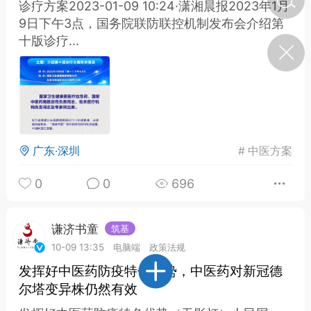
诊疗方案2023-01-09 10:24·潇湘晨报2023年1月
9日下午3点，国务院联防联控机制发布会介绍第
十版诊疗...
济·特急预警】关
年春节返乡期间“闪
的紧急提示
科学
0
如何购买【理肺清瘟膏】
【养正护络膏】？
小海（HAi）
2
广东·深圳
#
中医方案
0
0
696
地容平，顺时收
四时精气
谦济书童
筑基
书童
10-09 13:35
电脑端
政策法规
0
谷气行、营卫通：内经视角
发挥好中医药防疫特色优势，中医药对新冠德
下的脾胃调养要义
尔塔变异株仍然有效
谦济书童
0