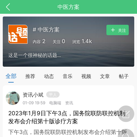
中医方案
# 中医方案
关注
2
0
1.4k
内容
关注
浏览
这是一个很神秘的话题...
，华夏中医人：家门口的中医人！
全部
推荐
动态
音乐
视频
文章
帖子
资讯小斌
平人
节气气象
问答
01-09 19:59
电脑端
资讯
2023年1月9日下午3点，国务院联防联控机制
发布会介绍第十版诊疗方案
下午3点，国务院联防联控机制发布会介绍第十版