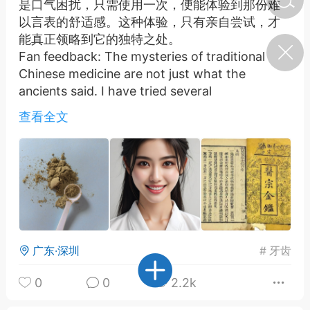
是口气困扰，只需使用一次，便能体验到那份难
以言表的舒适感。这种体验，只有亲自尝试，才
能真正领略到它的独特之处。
济·特急预警】关
Fan feedback: The mysteries of traditional
年春节返乡期间“闪
的紧急提示
Chinese medicine are not just what the
科学
0
ancients said. I have tried several
如何购买【理肺清瘟膏】
internationally renowned brands, but the
【养正护络膏】？
查看全文
simple and unadorned homemade tooth
powder easily surpassed them. Whether it's
小海（HAi）
2
gum bleeding or difficulty breathing, you only
need to use it once to experience the
indescribable comfort. This kind of
地容平，顺时收
experience, only by personally trying, can one
四时精气
truly appreciate its uniqueness.
书童
0
广东·深圳
#
牙齿
谷气行、营卫通：内经视角
下的脾胃调养要义
0
0
2.2k
谦济书童
0