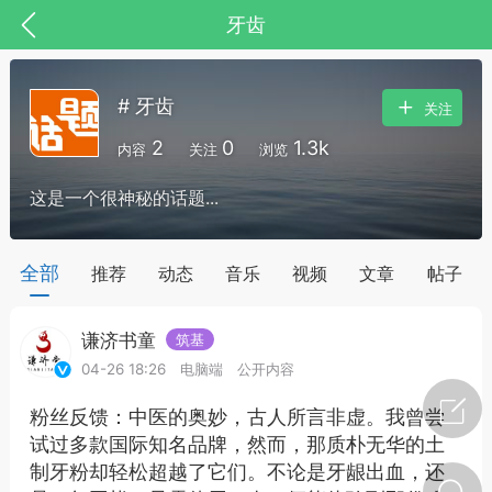
牙齿
# 牙齿
关注
2
0
1.3k
内容
关注
浏览
这是一个很神秘的话题...
全部
推荐
动态
音乐
视频
文章
帖子
谦济书童
筑基
节气气象
问答
04-26 18:26
电脑端
公开内容
粉丝反馈：中医的奥妙，古人所言非虚。我曾尝
试过多款国际知名品牌，然而，那质朴无华的土
制牙粉却轻松超越了它们。不论是牙龈出血，还