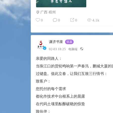
广西·梧州
0
0
0
4.1k
谦济书童
筑基
02-03 18:25
电脑端
亲爱的同路人：
当珠江口的货轮鸣响第一声春汛，鹏城大厦的
过键盘。值此立春，让我们互致三行情书：
致客户：
您托付的每个需求
都化作技术中台根系上的晨露
在代码土壤里酝酿破晓的惊蛰
致伙伴：