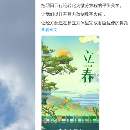
把阴阳五行论转化为微分方程的平衡美学。
让我们以硅基算力熬制数字火候，
让经方配伍在超立方体里完成君臣佐使的舞蹈
查看全文
用哈希值校验每一味本草的道地性征。
此刻，大湾区湿润的空气浸润着双重根系：
云端的黄连碱数据库向土地深处的黄檗树致意
正如我们始终相信——
最前沿的量子比特，
终将读懂最古老的寸口脉象。