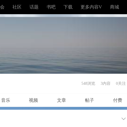
会
社区
话题
书吧
下载
更多内容V
商城
548浏览
3内容
0
关注
音乐
视频
文章
帖子
付费