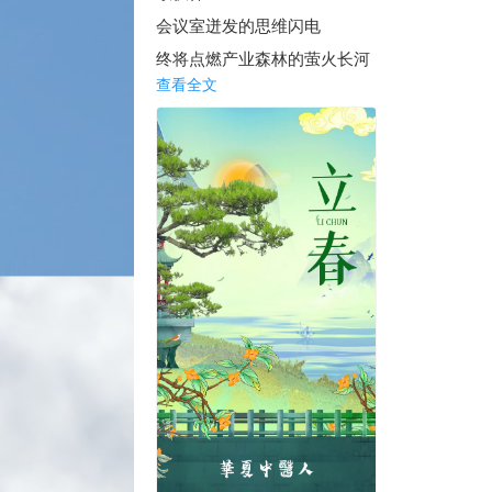
会议室迸发的思维闪电
终将点燃产业森林的萤火长河
查看全文
那些观点碰撞的余温 正烘焙着未来的面包
致团队：
代码仓库里每株"commit"都是倔强的胚芽
测试环境的星光焊接着交付日的晨线
此刻我们既是播种者 也是彼此种下的希望
料峭春寒中，请收下这封湿润的信笺
它浸染着木棉积蓄艳色的决心
这个春天，让我们继续做互为撑伞的追光者