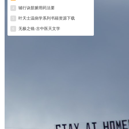
辅行诀脏腑用药法要
4
叶天士温病学系列书籍资源下载
5
无极之镜-古中医天文学
6