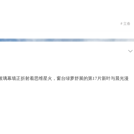
#
立春
玻璃幕墙正折射着思维星火，窗台绿萝舒展的第17片新叶与晨光漫