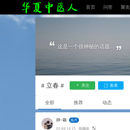
首页
问答
聚友
这是一个很神秘的话题...
# 立春 #
关注
发表
全部
推荐
动态
静~颖
炼丹
02-04 14:15
电脑端