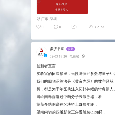
广东·深圳
0
0
0
3.21w
谦济书童
筑基
02-03 18:26
电脑端
创新者宣言
实验室的恒温箱里，当性味归经参数与量子纠
我们的四物汤算法是《黄帝内经》的数字经脉
析，都是为千年医典注入拓扑神经的针灸铜人
当岭南春雨漫过中药分子云服务器，看——
黄芪多糖图谱在区块链上舒展年轮，
望闻问切的四维影像正穿透脏腑CT矩阵，