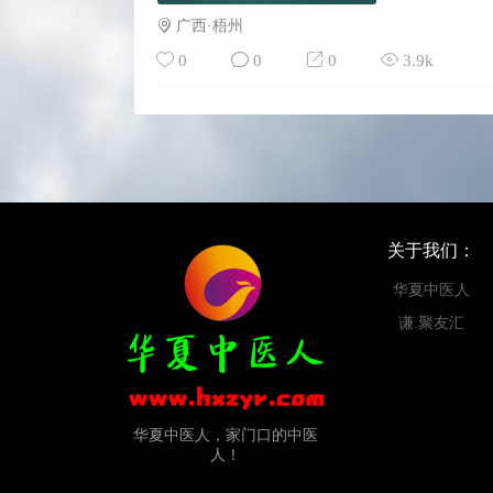
广西·梧州
0
0
0
3.9k
关于我们：
华夏中医人
谦.聚友汇
华夏中医人，家门口的中医
人！