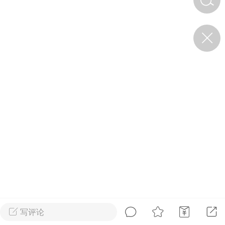
济·特急预警】关
年春节返乡期间“闪
的紧急提示
科学
0
如何购买【理肺清瘟膏】
【养正护络膏】？
小海（HAi）
2
地容平，顺时收
四时精气
书童
0
谷气行、营卫通：内经视角
下的脾胃调养要义
写评论
谦济书童
0